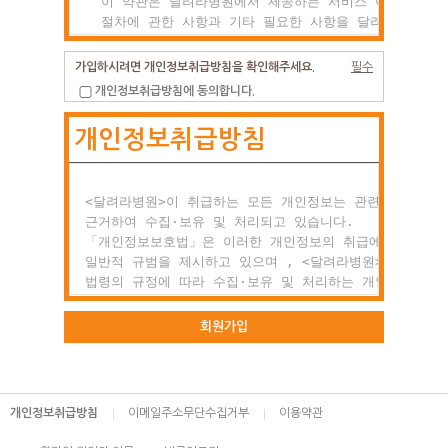
  이 약관은 달려라병원에서 제공하는 서비스 이용조건 및

  절차에 관한 사항과 기타 필요한 사항을 달려라병원과(와
  이용자의 권리, 의미 및 책임사항 등을 규정함을 목적으
  합니다.

가입하시려면 개인정보취급방침을 확인해주세요.
필수
개인정보취급방침에 동의합니다.
제2조 약관의 효력과 변경

개인정보취급방침
  (1) 이 약관은 이용자에게 공시함으로서 효력이 발생합니
  (2) 달려라병원는 사정 변경의 경우와 영업상 중요사유가
      있을 때 약관을 변경할 수 있으며, 변경된 약관은

      전항과 같은 방법으로 효력이 발생합니다.

<달려라병원>이 취급하는 모든 개인정보는 관련 법령에

근거하여 수집·보유 및 처리되고 있습니다.

제3조 약관 외 준칙

「개인정보보호법」은 이러한 개인정보의 취급에 대한

  이 약관에 명시되지 않은 사항이 관계법령에 규정되어

일반적 규범을 제시하고 있으며 , <달려라병원>은 이러한

  있을 경우에는 그 규정에 따릅니다.

법령의 규정에 따라 수집·보유 및 처리하는 개인정보를

공공업무의 적절한 수행과 정보주체의 권익을 보호하기

○ 제2장 회원 가입과 서비스 이용

위해 적법하고 적정하게 취급할 것입니다.

회원가입
제1조 회원의 정의

또한, <달려라병원>은 관련 법령에서 규정한 바에 따라 보
  회원이란 달려라병원에서 회원으로 적합하다고 인정하는

하고 있는 개인정보에 대한 열람, 정정·삭제, 처리정지 요
  일반 개인으로 본 약관에 동의하고 서비스의 회원가입

등 정보주체의 권익을 존중하며, 정보주체는 이러한 법령상
개인정보취급방침
이메일주소무단수집거부
이용약관
  양식을 작성하고 'ID'와 '비밀번호'를 발급받은 사람을
권익의 침해 등에 대하여 행정심판법에서 정하는 바에 따라
  말합니다.

행정심판을 청구할 수 있습니다.
