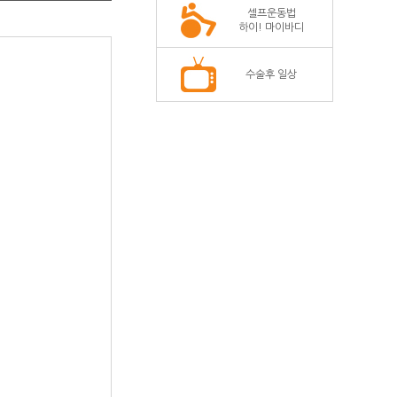
셀프운동법
하이! 마이바디
수술후 일상