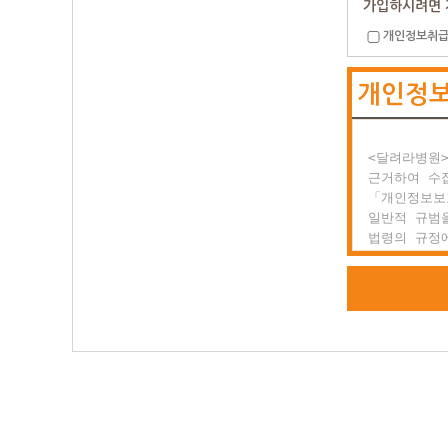
가입하시려면 
개인정보취급
제2조 약관의
  (1) 이
개인정
  (2) 달
      있
      전
<달려라병원>
제3조 약관 
근거하여 수집
  이 약관에
「개인정보보
  있을 경우
일반적 규범을
법령의 규정에
○ 제2장 회
공공업무의 
위해 적법하고
제1조 회원의
  회원이란
또한, <달려
  일반 개인
하고 있는 개
  양식을 작
등 정보주체
  말합니다.

권익의 침해
행정심판을 청
제2조 서비스
  (1) 서
<달려라병원