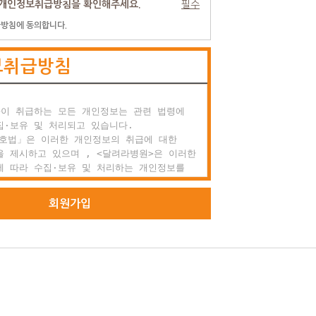
개인정보취급방침을 확인해주세요.
필수
방침에 동의합니다.
 효력과 변경

 약관은 이용자에게 공시함으로서 효력이 발생합니다.

보취급방침
려라병원는 사정 변경의 경우와 영업상 중요사유가

을 때 약관을 변경할 수 있으며, 변경된 약관은

항과 같은 방법으로 효력이 발생합니다.

이 취급하는 모든 개인정보는 관련 법령에

외 준칙

·보유 및 처리되고 있습니다.

 명시되지 않은 사항이 관계법령에 규정되어

호법」은 이러한 개인정보의 취급에 대한

에는 그 규정에 따릅니다.

 제시하고 있으며 , <달려라병원>은 이러한

 따라 수집·보유 및 처리하는 개인정보를

원 가입과 서비스 이용

적절한 수행과 정보주체의 권익을 보호하기

 적정하게 취급할 것입니다.

회원가입
 정의

 달려라병원에서 회원으로 적합하다고 인정하는

라병원>은 관련 법령에서 규정한 바에 따라 보유

으로 본 약관에 동의하고 서비스의 회원가입

인정보에 대한 열람, 정정·삭제, 처리정지 요구

성하고 'ID'와 '비밀번호'를 발급받은 사람을

의 권익을 존중하며, 정보주체는 이러한 법령상

 등에 대하여 행정심판법에서 정하는 바에 따라

구할 수 있습니다.

 가입의 성립

비스 가입은 이용자의 이용신청에 대한 달려라병원의

>은 「개인정보보호법」에 따라 정보주체의 개인
