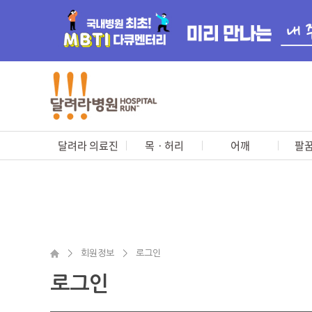
달려라 의료진
목ㆍ허리
어깨
팔꿈
>
회원정보
>
로그인
로그인