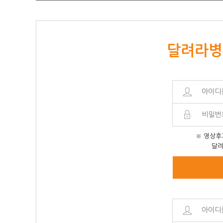
달려라병
※ 영상후
달려