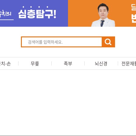
치-손
무릎
족부
뇌신경
전문재