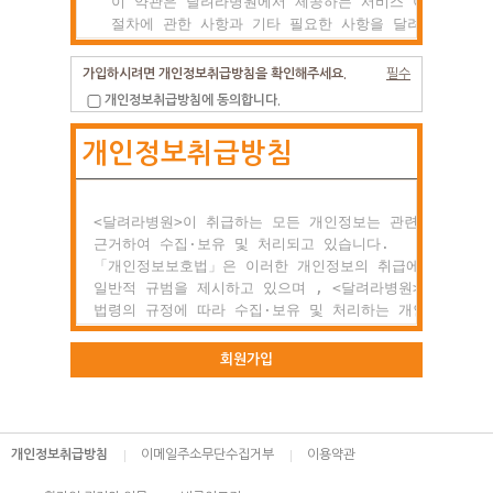
  이 약관은 달려라병원에서 제공하는 서비스 이용조건 및

  절차에 관한 사항과 기타 필요한 사항을 달려라병원과(와
  이용자의 권리, 의미 및 책임사항 등을 규정함을 목적으
  합니다.

가입하시려면 개인정보취급방침을 확인해주세요.
필수
개인정보취급방침에 동의합니다.
제2조 약관의 효력과 변경

개인정보취급방침
  (1) 이 약관은 이용자에게 공시함으로서 효력이 발생합니
  (2) 달려라병원는 사정 변경의 경우와 영업상 중요사유가
      있을 때 약관을 변경할 수 있으며, 변경된 약관은

      전항과 같은 방법으로 효력이 발생합니다.

<달려라병원>이 취급하는 모든 개인정보는 관련 법령에

근거하여 수집·보유 및 처리되고 있습니다.

제3조 약관 외 준칙

「개인정보보호법」은 이러한 개인정보의 취급에 대한

  이 약관에 명시되지 않은 사항이 관계법령에 규정되어

일반적 규범을 제시하고 있으며 , <달려라병원>은 이러한

  있을 경우에는 그 규정에 따릅니다.

법령의 규정에 따라 수집·보유 및 처리하는 개인정보를

공공업무의 적절한 수행과 정보주체의 권익을 보호하기

○ 제2장 회원 가입과 서비스 이용

위해 적법하고 적정하게 취급할 것입니다.

회원가입
제1조 회원의 정의

또한, <달려라병원>은 관련 법령에서 규정한 바에 따라 보
  회원이란 달려라병원에서 회원으로 적합하다고 인정하는

하고 있는 개인정보에 대한 열람, 정정·삭제, 처리정지 요
  일반 개인으로 본 약관에 동의하고 서비스의 회원가입

등 정보주체의 권익을 존중하며, 정보주체는 이러한 법령상
개인정보취급방침
이메일주소무단수집거부
이용약관
  양식을 작성하고 'ID'와 '비밀번호'를 발급받은 사람을
권익의 침해 등에 대하여 행정심판법에서 정하는 바에 따라
  말합니다.

행정심판을 청구할 수 있습니다.
