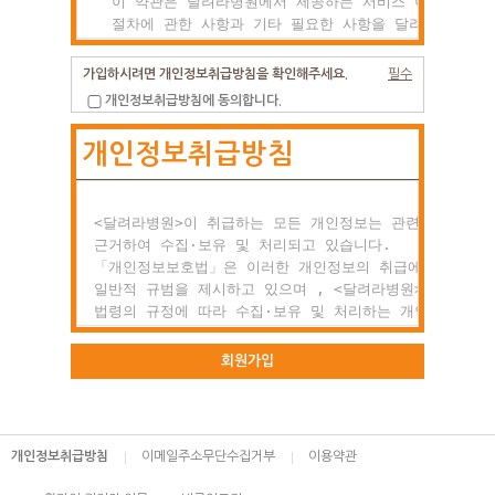
  이 약관은 달려라병원에서 제공하는 서비스 이용조건 및

  절차에 관한 사항과 기타 필요한 사항을 달려라병원과(와
  이용자의 권리, 의미 및 책임사항 등을 규정함을 목적으
  합니다.

가입하시려면 개인정보취급방침을 확인해주세요.
필수
개인정보취급방침에 동의합니다.
제2조 약관의 효력과 변경

개인정보취급방침
  (1) 이 약관은 이용자에게 공시함으로서 효력이 발생합니
  (2) 달려라병원는 사정 변경의 경우와 영업상 중요사유가
      있을 때 약관을 변경할 수 있으며, 변경된 약관은

      전항과 같은 방법으로 효력이 발생합니다.

<달려라병원>이 취급하는 모든 개인정보는 관련 법령에

근거하여 수집·보유 및 처리되고 있습니다.

제3조 약관 외 준칙

「개인정보보호법」은 이러한 개인정보의 취급에 대한

  이 약관에 명시되지 않은 사항이 관계법령에 규정되어

일반적 규범을 제시하고 있으며 , <달려라병원>은 이러한

  있을 경우에는 그 규정에 따릅니다.

법령의 규정에 따라 수집·보유 및 처리하는 개인정보를

공공업무의 적절한 수행과 정보주체의 권익을 보호하기

○ 제2장 회원 가입과 서비스 이용

위해 적법하고 적정하게 취급할 것입니다.

회원가입
제1조 회원의 정의

또한, <달려라병원>은 관련 법령에서 규정한 바에 따라 보
  회원이란 달려라병원에서 회원으로 적합하다고 인정하는

하고 있는 개인정보에 대한 열람, 정정·삭제, 처리정지 요
  일반 개인으로 본 약관에 동의하고 서비스의 회원가입

등 정보주체의 권익을 존중하며, 정보주체는 이러한 법령상
개인정보취급방침
이메일주소무단수집거부
이용약관
  양식을 작성하고 'ID'와 '비밀번호'를 발급받은 사람을
권익의 침해 등에 대하여 행정심판법에서 정하는 바에 따라
  말합니다.

행정심판을 청구할 수 있습니다.
