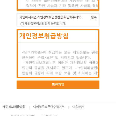
  이 약관은 달려라병원에서 제공하는 서비스 이용조건 및

  절차에 관한 사항과 기타 필요한 사항을 달려라병원과(와
  이용자의 권리, 의미 및 책임사항 등을 규정함을 목적으
  합니다.

가입하시려면 개인정보취급방침을 확인해주세요.
필수
개인정보취급방침에 동의합니다.
제2조 약관의 효력과 변경

개인정보취급방침
  (1) 이 약관은 이용자에게 공시함으로서 효력이 발생합니
  (2) 달려라병원는 사정 변경의 경우와 영업상 중요사유가
      있을 때 약관을 변경할 수 있으며, 변경된 약관은

      전항과 같은 방법으로 효력이 발생합니다.

<달려라병원>이 취급하는 모든 개인정보는 관련 법령에

근거하여 수집·보유 및 처리되고 있습니다.

제3조 약관 외 준칙

「개인정보보호법」은 이러한 개인정보의 취급에 대한

  이 약관에 명시되지 않은 사항이 관계법령에 규정되어

일반적 규범을 제시하고 있으며 , <달려라병원>은 이러한

  있을 경우에는 그 규정에 따릅니다.

법령의 규정에 따라 수집·보유 및 처리하는 개인정보를

공공업무의 적절한 수행과 정보주체의 권익을 보호하기

○ 제2장 회원 가입과 서비스 이용

위해 적법하고 적정하게 취급할 것입니다.

회원가입
제1조 회원의 정의

또한, <달려라병원>은 관련 법령에서 규정한 바에 따라 보
  회원이란 달려라병원에서 회원으로 적합하다고 인정하는

하고 있는 개인정보에 대한 열람, 정정·삭제, 처리정지 요
  일반 개인으로 본 약관에 동의하고 서비스의 회원가입

등 정보주체의 권익을 존중하며, 정보주체는 이러한 법령상
개인정보취급방침
이메일주소무단수집거부
이용약관
  양식을 작성하고 'ID'와 '비밀번호'를 발급받은 사람을
권익의 침해 등에 대하여 행정심판법에서 정하는 바에 따라
  말합니다.

행정심판을 청구할 수 있습니다.
