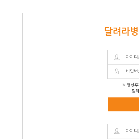
달려라병
※ 영상후
달려