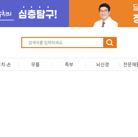
치-손
무릎
족부
뇌신경
전문재