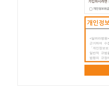
가입하시려면 
개인정보취급
제2조 약관의
  (1) 이
개인정
  (2) 달
      있
      전
<달려라병원>
제3조 약관 
근거하여 수집
  이 약관에
「개인정보보
  있을 경우
일반적 규범을
법령의 규정에
○ 제2장 회
공공업무의 
위해 적법하고
제1조 회원의
  회원이란
또한, <달려
  일반 개인
하고 있는 개
  양식을 작
등 정보주체
  말합니다.

권익의 침해
행정심판을 청
제2조 서비스
  (1) 서
<달려라병원