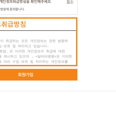
개인정보취급방침을 확인해주세요.
필수
방침에 동의합니다.
 효력과 변경

 약관은 이용자에게 공시함으로서 효력이 발생합니다.

보취급방침
려라병원는 사정 변경의 경우와 영업상 중요사유가

을 때 약관을 변경할 수 있으며, 변경된 약관은

항과 같은 방법으로 효력이 발생합니다.

이 취급하는 모든 개인정보는 관련 법령에

외 준칙

·보유 및 처리되고 있습니다.

 명시되지 않은 사항이 관계법령에 규정되어

호법」은 이러한 개인정보의 취급에 대한

에는 그 규정에 따릅니다.

 제시하고 있으며 , <달려라병원>은 이러한

 따라 수집·보유 및 처리하는 개인정보를

원 가입과 서비스 이용

적절한 수행과 정보주체의 권익을 보호하기

 적정하게 취급할 것입니다.

회원가입
 정의

 달려라병원에서 회원으로 적합하다고 인정하는

라병원>은 관련 법령에서 규정한 바에 따라 보유

으로 본 약관에 동의하고 서비스의 회원가입

인정보에 대한 열람, 정정·삭제, 처리정지 요구

성하고 'ID'와 '비밀번호'를 발급받은 사람을

의 권익을 존중하며, 정보주체는 이러한 법령상

 등에 대하여 행정심판법에서 정하는 바에 따라

구할 수 있습니다.

 가입의 성립

비스 가입은 이용자의 이용신청에 대한 달려라병원의

>은 「개인정보보호법」에 따라 정보주체의 개인
