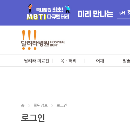
달려라 의료진
목ㆍ허리
어깨
팔꿈
>
회원정보
>
로그인
로그인