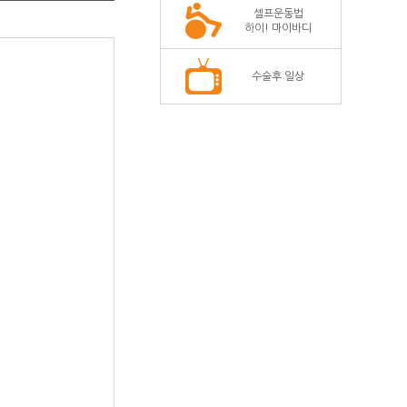
셀프운동법
하이! 마이바디
수술후 일상