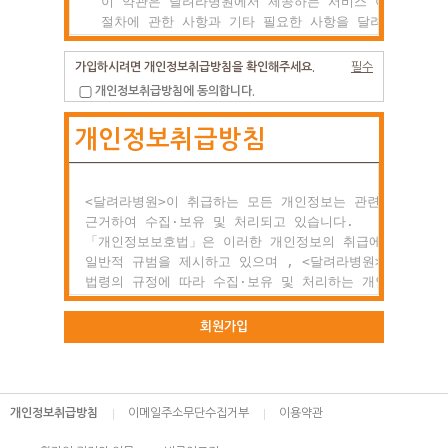
  이 약관은 달려라병원에서 제공하는 서비스 이용조건 및

  절차에 관한 사항과 기타 필요한 사항을 달려라병원과(와
  이용자의 권리, 의미 및 책임사항 등을 규정함을 목적으
  합니다.

가입하시려면 개인정보취급방침을 확인해주세요.
필수
개인정보취급방침에 동의합니다.
제2조 약관의 효력과 변경

개인정보취급방침
  (1) 이 약관은 이용자에게 공시함으로서 효력이 발생합니
  (2) 달려라병원는 사정 변경의 경우와 영업상 중요사유가
      있을 때 약관을 변경할 수 있으며, 변경된 약관은

      전항과 같은 방법으로 효력이 발생합니다.

<달려라병원>이 취급하는 모든 개인정보는 관련 법령에

근거하여 수집·보유 및 처리되고 있습니다.

제3조 약관 외 준칙

「개인정보보호법」은 이러한 개인정보의 취급에 대한

  이 약관에 명시되지 않은 사항이 관계법령에 규정되어

일반적 규범을 제시하고 있으며 , <달려라병원>은 이러한

  있을 경우에는 그 규정에 따릅니다.

법령의 규정에 따라 수집·보유 및 처리하는 개인정보를

공공업무의 적절한 수행과 정보주체의 권익을 보호하기

○ 제2장 회원 가입과 서비스 이용

위해 적법하고 적정하게 취급할 것입니다.

회원가입
제1조 회원의 정의

또한, <달려라병원>은 관련 법령에서 규정한 바에 따라 보
  회원이란 달려라병원에서 회원으로 적합하다고 인정하는

하고 있는 개인정보에 대한 열람, 정정·삭제, 처리정지 요
  일반 개인으로 본 약관에 동의하고 서비스의 회원가입

등 정보주체의 권익을 존중하며, 정보주체는 이러한 법령상
개인정보취급방침
이메일주소무단수집거부
이용약관
  양식을 작성하고 'ID'와 '비밀번호'를 발급받은 사람을
권익의 침해 등에 대하여 행정심판법에서 정하는 바에 따라
  말합니다.

행정심판을 청구할 수 있습니다.
