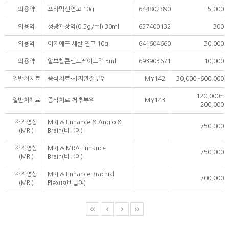
외용약
프라믹신연고 10g
644802890
5,000
외용약
성광관장약(0.5g/ml) 30ml
657400132
300
외용약
이지에프 새살 연고 10g
641604660
30,000
외용약
알보칠콘센트레이트액 5ml
693903671
10,000
일반처치료
증식치료-사지관절부위
MY142
30,000~600,000
120,000~
일반처치료
증식치료-척추부위
MY143
200,000
자기영상
MRI & Enhance & Angio &
750,000
(MRI)
Brain(비급여)
자기영상
MRI & MRA Enhance
750,000
(MRI)
Brain(비급여)
자기영상
MRI & Enhance Brachial
700,000
(MRI)
Plexus(비급여)