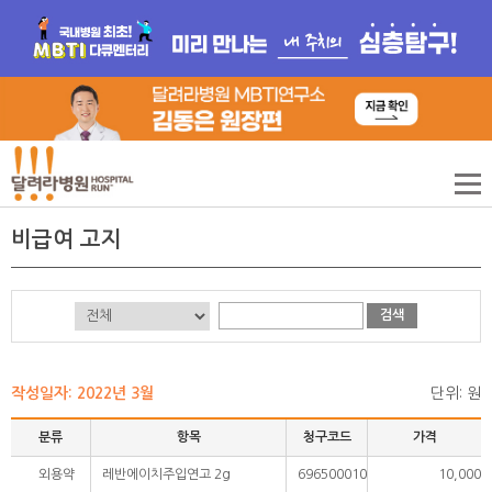
비급여 고지
검색
작성일자: 2022년 3월
단위: 원
분류
항목
청구코드
가격
외용약
레반에이치주입연고 2g
696500010
10,000