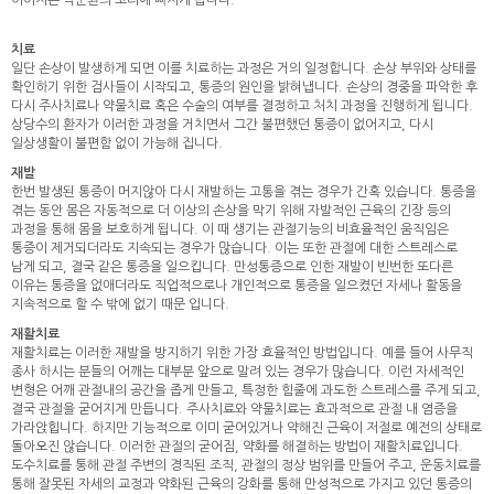
이어지는 악순환의 고리에 빠지게 됩니다.
치료
일단 손상이 발생하게 되면 이를 치료하는 과정은 거의 일정합니다. 손상 부위와 상태를
확인하기 위한 검사들이 시작되고, 통증의 원인을 밝혀냅니다. 손상의 경중을 파악한 후
다시 주사치료나 약물치료 혹은 수술의 여부를 결정하고 처치 과정을 진행하게 됩니다.
상당수의 환자가 이러한 과정을 거치면서 그간 불편했던 통증이 없어지고, 다시
일상생활이 불편함 없이 가능해 집니다.
재발
한번 발생된 통증이 머지않아 다시 재발하는 고통을 겪는 경우가 간혹 있습니다. 통증을
겪는 동안 몸은 자동적으로 더 이상의 손상을 막기 위해 자발적인 근육의 긴장 등의
과정을 통해 몸을 보호하게 됩니다. 이 때 생기는 관절기능의 비효율적인 움직임은
통증이 제거되더라도 지속되는 경우가 많습니다. 이는 또한 관절에 대한 스트레스로
남게 되고, 결국 같은 통증을 일으킵니다. 만성통증으로 인한 재발이 빈번한 또다른
이유는 통증을 없애더라도 직업적으로나 개인적으로 통증을 일으켰던 자세나 활동을
지속적으로 할 수 밖에 없기 때문 입니다.
재활치료
재활치료는 이러한 재발을 방지하기 위한 가장 효율적인 방법입니다. 예를 들어 사무직
종사 하시는 분들의 어깨는 대부분 앞으로 말려 있는 경우가 많습니다. 이런 자세적인
변형은 어깨 관절내의 공간을 좁게 만들고, 특정한 힘줄에 과도한 스트레스를 주게 되고,
결국 관절을 굳어지게 만듭니다. 주사치료와 약물치료는 효과적으로 관절 내 염증을
가라앉힙니다. 하지만 기능적으로 이미 굳어있거나 약해진 근육이 저절로 예전의 상태로
돌아오진 않습니다. 이러한 관절의 굳어짐, 약화를 해결하는 방법이 재활치료입니다.
도수치료를 통해 관절 주변의 경직된 조직, 관절의 정상 범위를 만들어 주고, 운동치료를
통해 잘못된 자세의 교정과 약화된 근육의 강화를 통해 만성적으로 가지고 있던 통증의