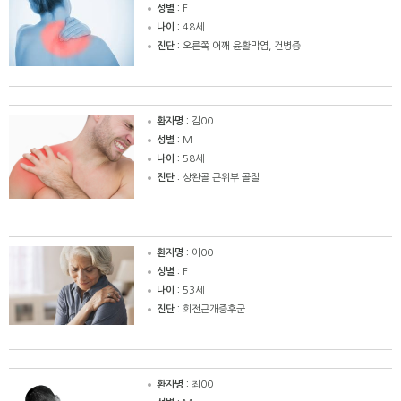
성별 :
F
나이 :
48세
진단 :
오른쪽 어깨 윤활막염, 건병증
환자명 :
김00
성별 :
M
나이 :
58세
진단 :
상완골 근위부 골절
환자명 :
이00
성별 :
F
나이 :
53세
진단 :
회전근개증후군
환자명 :
최00