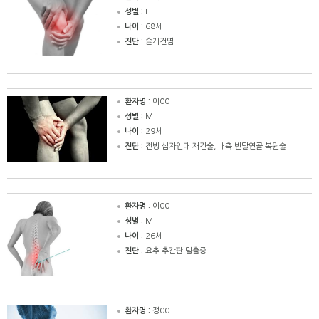
성별 :
F
나이 :
68세
진단 :
슬개건염
환자명 :
이00
성별 :
M
나이 :
29세
진단 :
전방 십자인대 재건술, 내측 반달연골 복원술
환자명 :
이00
성별 :
M
나이 :
26세
진단 :
요추 추간판 탈출증
환자명 :
정00