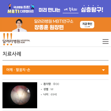
치료사례
어깨ㆍ팔꿈치-손
환자명 :
유00
성별 :
M
나이 :
69세