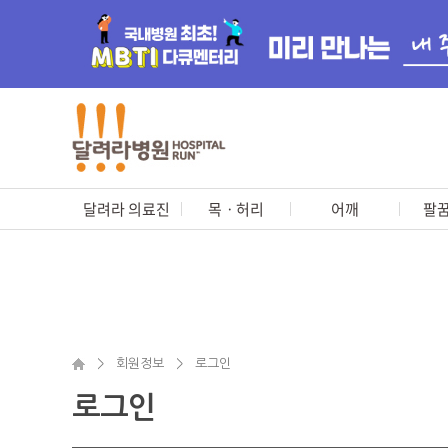
달려라 의료진
목ㆍ허리
어깨
팔꿈
>
회원정보
>
로그인
로그인