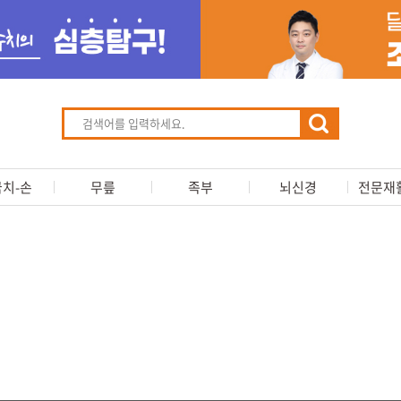
치-손
무릎
족부
뇌신경
전문재