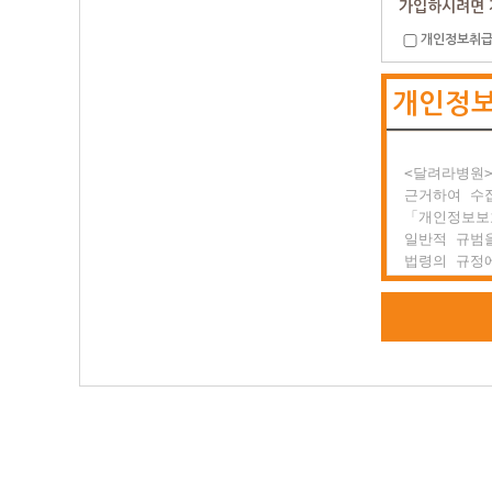
가입하시려면 
개인정보취급
제2조 약관의
  (1) 이
개인정
  (2) 달
      있
      전
<달려라병원>
제3조 약관 
근거하여 수집
  이 약관에
「개인정보보
  있을 경우
일반적 규범을
법령의 규정에
○ 제2장 회
공공업무의 
위해 적법하고
제1조 회원의
  회원이란
또한, <달려
  일반 개인
하고 있는 개
  양식을 작
등 정보주체
  말합니다.

권익의 침해
행정심판을 청
제2조 서비스
  (1) 서
<달려라병원