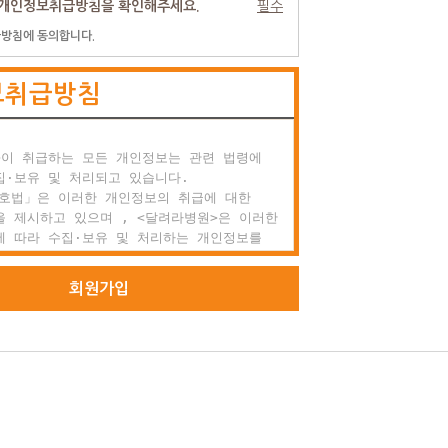
개인정보취급방침을 확인해주세요.
필수
방침에 동의합니다.
 효력과 변경

 약관은 이용자에게 공시함으로서 효력이 발생합니다.

보취급방침
려라병원는 사정 변경의 경우와 영업상 중요사유가

을 때 약관을 변경할 수 있으며, 변경된 약관은

항과 같은 방법으로 효력이 발생합니다.

이 취급하는 모든 개인정보는 관련 법령에

외 준칙

·보유 및 처리되고 있습니다.

 명시되지 않은 사항이 관계법령에 규정되어

호법」은 이러한 개인정보의 취급에 대한

에는 그 규정에 따릅니다.

 제시하고 있으며 , <달려라병원>은 이러한

 따라 수집·보유 및 처리하는 개인정보를

원 가입과 서비스 이용

적절한 수행과 정보주체의 권익을 보호하기

 적정하게 취급할 것입니다.

회원가입
 정의

 달려라병원에서 회원으로 적합하다고 인정하는

라병원>은 관련 법령에서 규정한 바에 따라 보유

으로 본 약관에 동의하고 서비스의 회원가입

인정보에 대한 열람, 정정·삭제, 처리정지 요구

성하고 'ID'와 '비밀번호'를 발급받은 사람을

의 권익을 존중하며, 정보주체는 이러한 법령상

 등에 대하여 행정심판법에서 정하는 바에 따라

구할 수 있습니다.

 가입의 성립

비스 가입은 이용자의 이용신청에 대한 달려라병원의

>은 「개인정보보호법」에 따라 정보주체의 개인
