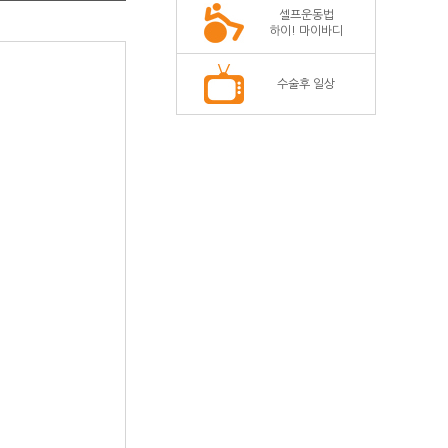
셀프운동법
하이! 마이바디
수술후 일상