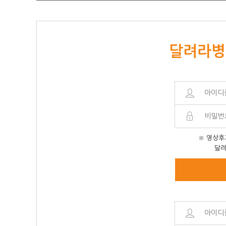
달려라병
※ 영상후
달려