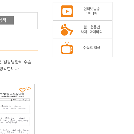
인터넷방송
1인 1닥
검색
셀프운동법
하이! 마이바디
수술후 일상
은 원장님한테 수술
 생각합니다