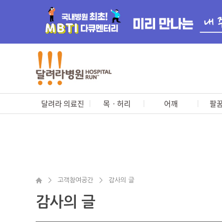
달려라 의료진
목ㆍ허리
어깨
팔꿈
>
고객참여공간
>
감사의 글
감사의 글