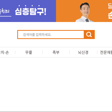
치-손
무릎
족부
뇌신경
전문재