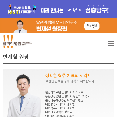
변재철 원장
정확한 척추 치료의 시작!
적절한 진료를 통해 정확히 치료합니다!
한림대의료원 정형외과 외래교수
동탄성심병원 정형외과 전임의 (척추)
분당바른세상병원 척추센터 원장
대한정형외과학회 정회원
대한척추외과학회 정회원
대한관절경학회 정회원
대한골다공증학회 정회원