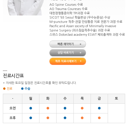
AO Spine Courses 수료
AO Trauma Coureses 수료
대한정형통증의학 TPI과정 수료
SICOT ‘93 Seoul 학술본상 (우수논문상) 수상
M-puncture 척추-관절 만성통증 치료 전문가 과정 수료
Pacific and Asian society of Minimally Invasive
Spine Surgery (최소침습척추수술) 과정 수료
스위스 Dolorclast academy ESWT 체외충격파 과정 수료
진료시간표
* 자세한 토요일 일정은 진료시간표를 확인 부탁드립니다.
● 진료
● 수술
-
월
화
수
목
금
토
오전
●
●
●
●
●
오후
●
●
●
●
●