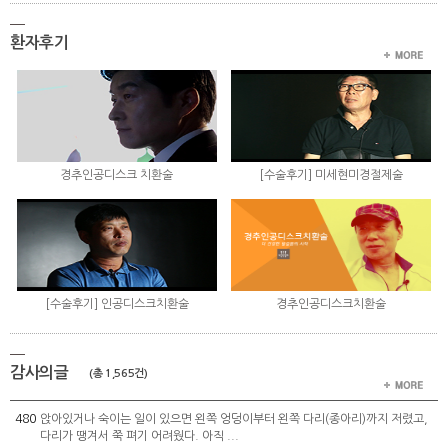
환자후기
경추인공디스크 치환술
[수술후기] 미세현미경절제술
[수술후기] 인공디스크치환술
경추인공디스크치환술
감사의글
(총 1,565건)
480
앉아있거나 숙이는 일이 있으면 왼쪽 엉덩이부터 왼쪽 다리(종아리)까지 저렸고,
다리가 땡겨서 쭉 펴기 어려웠다. 아직 ...