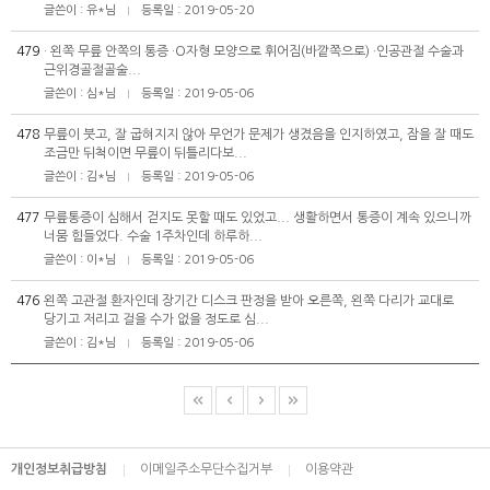
글쓴이 : 유*님
등록일 : 2019-05-20
|
479
· 왼쪽 무릎 안쪽의 통증 ·O자형 모양으로 휘어짐(바깥쪽으로) ·인공관절 수술과
근위경골절골술...
글쓴이 : 심*님
등록일 : 2019-05-06
|
478
무릎이 붓고, 잘 굽혀지지 않아 무언가 문제가 생겼음을 인지하였고, 잠을 잘 때도
조금만 뒤척이면 무릎이 뒤틀리다보...
글쓴이 : 김*님
등록일 : 2019-05-06
|
477
무릎통증이 심해서 걷지도 못할 때도 있었고... 생활하면서 통증이 계속 있으니까
너뭄 힘들었다. 수술 1주차인데 하루하...
글쓴이 : 이*님
등록일 : 2019-05-06
|
476
왼쪽 고관절 환자인데 장기간 디스크 판정을 받아 오른쪽, 왼쪽 다리가 교대로
당기고 저리고 걸을 수가 없을 정도로 심...
글쓴이 : 김*님
등록일 : 2019-05-06
|
개인정보취급방침
이메일주소무단수집거부
이용약관