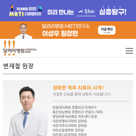
변재철 원장
정확한 척추 치료의 시작!
적절한 진료를 통해 정확히 치료합니다!
한림대의료원 정형외과 외래교수
동탄성심병원 정형외과 전임의 (척추)
분당바른세상병원 척추센터 원장
대한정형외과학회 정회원
대한척추외과학회 정회원
대한관절경학회 정회원
대한골다공증학회 정회원