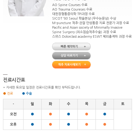
AO Spine Courses 수료
AO Trauma Coureses 수료
대한정형통증의학 TPI과정 수료
SICOT ‘93 Seoul 학술본상 (우수논문상) 수상
M-puncture 척추-관절 만성통증 치료 전문가 과정 수료
Pacific and Asian society of Minimally Invasive
Spine Surgery (최소침습척추수술) 과정 수료
스위스 Dolorclast academy ESWT 체외충격파 과정 수료
진료시간표
* 자세한 토요일 일정은 진료시간표를 확인 부탁드립니다.
● 진료
● 수술
-
월
화
수
목
금
토
오전
●
●
●
●
●
오후
●
●
●
●
●