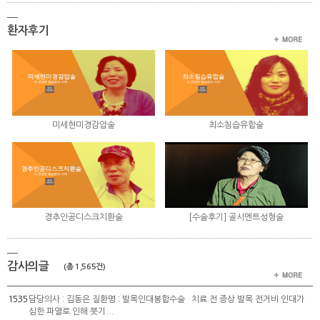
환자후기
미세현미경감압술
최소침습유합술
경추인공디스크치환술
[수술후기] 골시멘트성형술
감사의글
(총 1,565건)
1535
담당의사 : 김동은 질환명 : 발목인대봉합수술 치료 전 증상 발목 전거비 인대가
심한 파열로 인해 붓기...