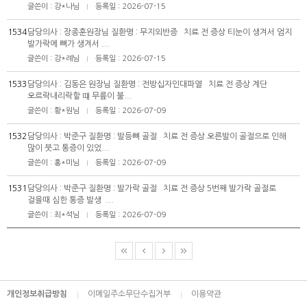
글쓴이 : 강*나님
등록일 : 2026-07-15
|
1534
담당의사 : 장종훈원장님 질환명 : 무지외반증 치료 전 증상 티눈이 생겨서 엄지
발가락에 뼈가 생겨서 ...
글쓴이 : 강*례님
등록일 : 2026-07-15
|
1533
담당의사 : 김동은 원장님 질환명 : 전방십자인대파열 치료 전 증상 계단
오르락내리락할 떄 무릎이 불...
글쓴이 : 황*원님
등록일 : 2026-07-09
|
1532
담당의사 : 박준구 질환명 : 발등뼈 골절 치료 전 증상 오른발이 골절으로 인해
많이 붓고 통증이 있었...
글쓴이 : 홍*미님
등록일 : 2026-07-09
|
1531
담당의사 : 박준구 질환명 : 발가락 골절 치료 전 증상 5번째 발가락 골절로
걸을때 심한 통증 발생 ...
글쓴이 : 최*석님
등록일 : 2026-07-09
|
개인정보취급방침
이메일주소무단수집거부
이용약관