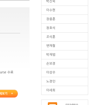
박진욱
이수현
장종훈
정호석
조석훈
변재철
박재범
손보경
ourse 수료
이성우
노경민
이세희