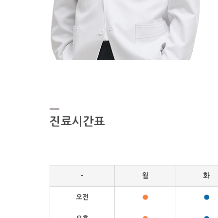
진료시간표
-
월
화
오전
●
●