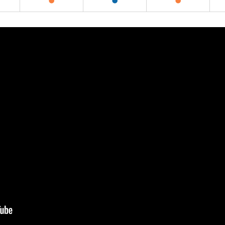
●
●
●