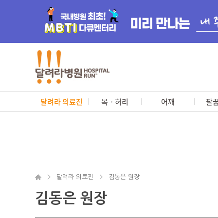
달려라 의료진
목ㆍ허리
어깨
팔꿈
>
달려라 의료진
>
김동은 원장
김동은 원장