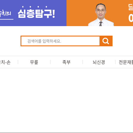
치-손
무릎
족부
뇌신경
전문재