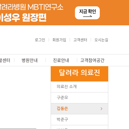
로그인
회원가입
고객센터
오시는길
활센터
병원안내
진료안내
고객참여공간
달려라 의료진
의료진 소개
구준모
김동은
박준구