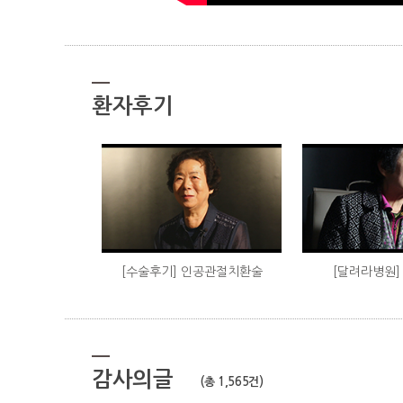
환자후기
[수술후기] 인공관절치환술
[달려라병원]
감사의글
(총 1,565건)