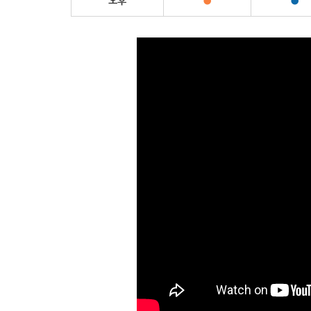
오후
●
●