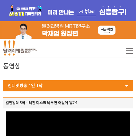
동영상
인터넷방송 1인 1닥
일인일닥 5화 - 터진 디스크 놔두면 어떨게 될까?