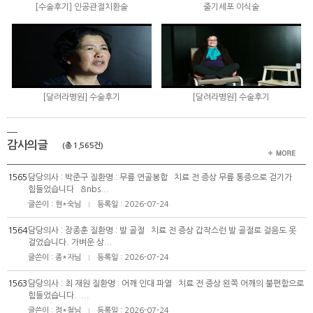
[수술후기] 인공관절치환술
줄기세포 이식술
[달려라병원] 수술후기
[달려라병원] 수술후기
감사의글
(총 1,565건)
1565
담당의사 : 박준구 질환명 : 무릎 연골봉합 치료 전 증상 무릎 통증으로 걷기가
힘들었습니다 &nbs...
글쓴이 : 현*숙님
등록일 : 2026-07-24
|
1564
담당의사 : 장종훈 질환명 : 발 골절 치료 전 증상 갑작스런 발 골절로 걸음도 못
걸었습니다. 가벼운 상...
글쓴이 : 종*자님
등록일 : 2026-07-24
|
1563
담당의사 : 최 재원 질환명 : 어깨 인대 파열 치료 전 증상 왼쪽 어깨의 불편함으로
힘들었습니다. ...
글쓴이 : 정*철님
등록일 : 2026-07-24
|