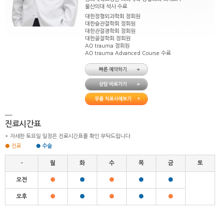
울산의대 석사 수료
대한정형외과학회 정회원
대한슬관절학회 정회원
대한관절경학회 정회원
대한골절학회 정회원
AO trauma 정회원
AO trauma Advanced Course 수료
진료시간표
* 자세한 토요일 일정은 진료시간표를 확인 부탁드립니다.
● 진료
● 수술
-
월
화
수
목
금
토
오전
●
●
●
●
●
오후
●
●
●
●
●