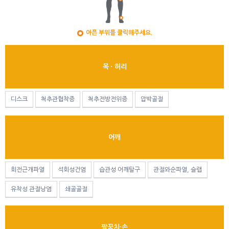
아픈 부위를 클릭해주세요.
목ㆍ허리
디스크
척추관협착증
척추전방전위증
압박골절
어깨
회전근개파열
석회성건염
습관성 어깨탈구
관절와순파열, 슬랩
유착성 관절낭염
쇄골골절
팔꿈치-손