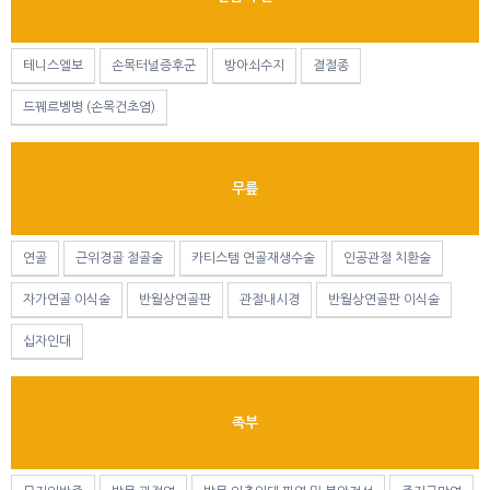
테니스엘보
손목터널증후군
방아쇠수지
결절종
드꿰르벵병 (손목건초염)
무릎
연골
근위경골 절골술
카티스템 연골재생수술
인공관절 치환술
자가연골 이식술
반월상연골판
관절내시경
반월상연골판 이식술
십자인대
족부