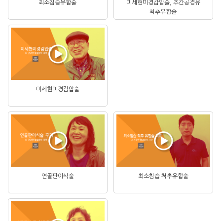
최소침습유합술
미세현미경감압술, 추간공경유
척추유합술
미세현미경감압술
연골판이식술
최소침습 척추유합술