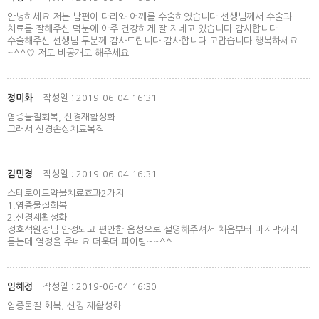
안녕하세요 저는 남편이 다리와 어깨를 수술하였습니다 선생님께서 수술과
치료를 잘해주신 덕분에 아주 건강하게 잘 지네고 있습니다 감사합니다
수술해주신 선생님 두분께 감사드립니다 감사합니다 고맙습니다 행복하세요
~^^♡ 저도 비공개로 해주세요
정미화
작성일 : 2019-06-04 16:31
염증물질회복, 신경재활성화
그래서 신경손상치료목적
김민경
작성일 : 2019-06-04 16:31
스테로이드약물치료효과2가지
1.염증물질회복
2.신경제활성화
정호석원장님 안정되고 편안한 음성으로 설명해주셔서 처음부터 마지막까지
듣는데 열정을 주네요 더욱더 파이팅~~^^
임혜정
작성일 : 2019-06-04 16:30
염증물질 회복, 신경 재활성화