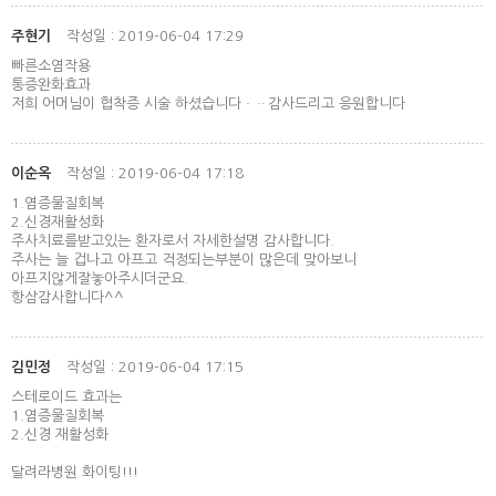
주현기
작성일 : 2019-06-04 17:29
빠른소염작용
통증완화효과
저희 어머님이 협착증 시술 하셨습니다ᆞᆢ감사드리고 응원합니다
이순옥
작성일 : 2019-06-04 17:18
1.염증물질회복
2.신경재활성화
주사치료를받고있는 환자로서 자세한설명 감사합니다.
주사는 늘 겁나고 아프고 걱정되는부분이 많은데 맞아보니
아프지않게잘놓아주시더군요.
항삼감사합니다^^
김민정
작성일 : 2019-06-04 17:15
스테로이드 효과는
1.염증물질회복
2.신경 재활성화
달려라병원 화이팅!!!