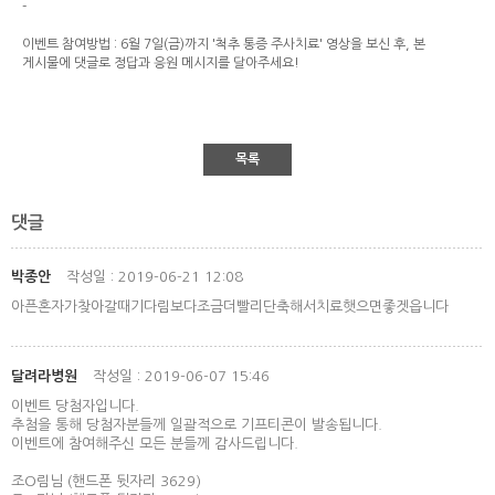
-
이벤트 참여방법 : 6월 7일(금)까지 '척추 통증 주사치료' 영상을 보신 후, 본
게시물에 댓글로 정답과 응원 메시지를 달아주세요!
목록
댓글
박종안
작성일 : 2019-06-21 12:08
아픈혼자가찾아갈때기다림보다조금더빨리단축해서치료햇으면좋겟읍니다
달려라병원
작성일 : 2019-06-07 15:46
이벤트 당첨자입니다.
추첨을 통해 당첨자분들께 일괄적으로 기프티콘이 발송됩니다.
이벤트에 참여해주신 모든 분들께 감사드립니다.
조O림님 (핸드폰 뒷자리 3629)