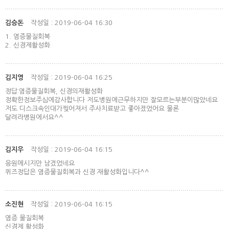
김승돈
작성일 : 2019-06-04 16:30
1. 염증물질회복
2. 신경제활성화
김지영
작성일 : 2019-06-04 16:25
정답:염증물질회복, 신경의재활성화
정확한정보주심에감사합니다 저도병원에근무하지만 잘모르는부분이많았네요
저도 디스크속인대가찢어져서 주사치료받고 좋아졌었어요 물론
달려라병원에서요^^
김지우
작성일 : 2019-06-04 16:15
응원메시지만 남겼었네요
퀴즈정답은 염증물질회복과 신경 재활성화입니다^^
소진현
작성일 : 2019-06-04 16:15
염증 물질회복
신경제 활성화