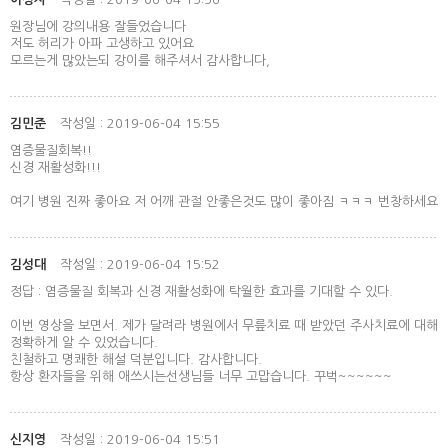
원장님에 강의내용 잘들었습니다
저도 허리가 아파 고생하고 있어요
모르는게 많았는되 강이를 해주셔서 감사합니다,
김민준
작성일 : 2019-06-04 15:55
염증물질회복!!
신경 재활성화!!!
여기 병원 진짜 좋아요 저 어깨 관절 안좋은것도 많이 좋아짐 ㅋㅋㅋ 번창하세요
김성대
작성일 : 2019-06-04 15:52
정답 : 염증물질 회복과 신경 재활성화에 탁월한 효과를 기대할 수 있다.
이번 영상을 보면서. 제가 달려라 병원에서 무릎치료 때 받았던 주사치료에 대해
정확하게 알 수 있었습니다.
친철하고 명쾌한 해설 덕분입니다. 감사합니다.
항상 환자들을 위해 애쓰시는선생님들 너무 고맙습니다. 꾸벅~~~~~~
신지영
작성일 : 2019-06-04 15:51