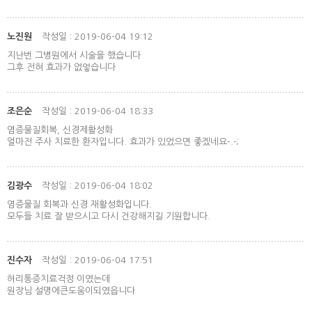
노진원
작성일 : 2019-06-04 19:12
지난번 그병원에서 시술을 했습니다
그후 전혀 효과가 없엏습니다
조은순
작성일 : 2019-06-04 18:33
염증물질회복, 신경제활성화
얼마전 주사 치료한 환자입니다. 효과가 있었으면 좋겠네요-.-;
김광수
작성일 : 2019-06-04 18:02
염증물질 회복과 신경 재활성화입니다.
모두들 치료 잘 받으시고 다시 건강해지길 기원합니다.
진수자
작성일 : 2019-06-04 17:51
허리통증치료걱정 이였는데
원장님 설명에큰도움이되였읍니다