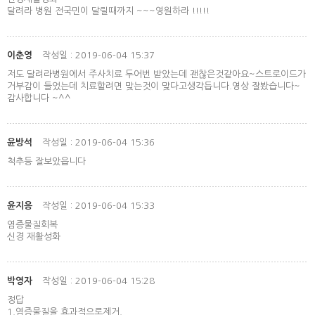
달려라 병원 전국민이 달릴때까지 ~~~영원하라 !!!!!
이춘영
작성일 : 2019-06-04 15:37
저도 달려라병원에서 주사치료 두어번 받았는데 괜찮은것같아요~스트로이드가
거부감이 들었는데 치료할려면 맞는것이 맞다고생각듭니다.영상 잘봤습니다~
감사합니다 ~^^
윤방석
작성일 : 2019-06-04 15:36
척추등 잘보았읍니다
윤지응
작성일 : 2019-06-04 15:33
염증물질회복
신경 재활성화
박영자
작성일 : 2019-06-04 15:28
정답
1.염증물질을 효과적으로제거.